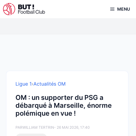
Aller
MENU
au
contenu
Ligue 1
›
Actualités OM
OM : un supporter du PSG a
débarqué à Marseille, énorme
polémique en vue !
PAR
WILLIAM TERTRIN
- 26 MAI 2026, 17:40