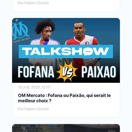
Par Fabien Chorlet
18 JUIL 2025, 12:15
OM Mercato : Fofana ou Paixão, qui serait le
meilleur choix ?
Par Fabien Chorlet