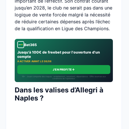
important de l’effectif. Son contrat courant
jusqu’en 2028, le club ne serait pas dans une
logique de vente forcée malgré la nécessité
de réduire certaines dépenses après l’échec
de la qualification en Ligue des Champions.
Bet365
Jusqu'à 100€ de freebet pour l'ouverture d'un
compte
À ACTIVER AVANT LE 08/08
→
J'EN PROFITE
18+ · Jouer comporte des risques : endettement, isolement, dépendance · Offre soumise aux
conditions de l’opérateur.
Dans les valises d’Allegri à
Naples ?