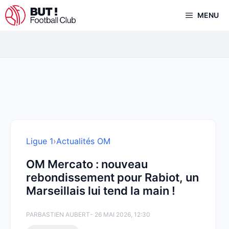
Aller
MENU
au
contenu
Ligue 1
›
Actualités OM
OM Mercato : nouveau
rebondissement pour Rabiot, un
Marseillais lui tend la main !
PAR
BASTIEN AUBERT
- 26 MAI 2026, 12:30