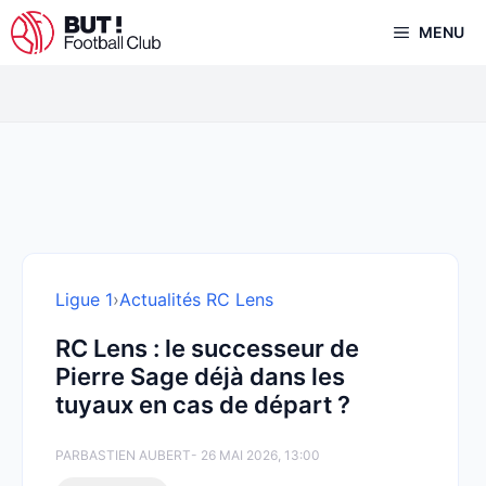
Aller
MENU
au
contenu
Ligue 1
›
Actualités RC Lens
RC Lens : le successeur de
Pierre Sage déjà dans les
tuyaux en cas de départ ?
PAR
BASTIEN AUBERT
- 26 MAI 2026, 13:00