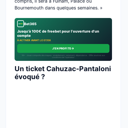
compris, il sera à Fulham, Palace ou
Bournemouth dans quelques semaines. »
Bet365
Jusqu'à 100€ de freebet pour l'ouverture d'un
compte
À ACTIVER AVANT LE 07/08
→
J'EN PROFITE
18+ · Jouer comporte des risques : endettement, isolement, dépendance · Offre soumise aux
conditions de l’opérateur.
Un ticket Cahuzac-Pantaloni
évoqué ?