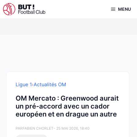
Aller
MENU
au
contenu
Ligue 1
›
Actualités OM
OM Mercato : Greenwood aurait
un pré-accord avec un cador
européen et en drague un autre
PAR
FABIEN CHORLET
- 25 MAI 2026, 18:40