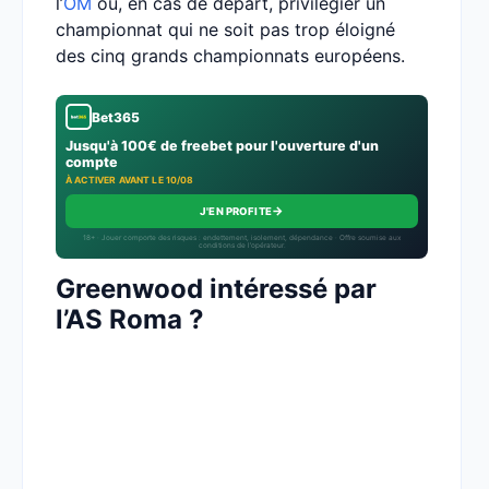
l’
OM
ou, en cas de départ, privilégier un
championnat qui ne soit pas trop éloigné
des cinq grands championnats européens.
Bet365
Jusqu'à 100€ de freebet pour l'ouverture d'un
compte
À ACTIVER AVANT LE 10/08
→
J'EN PROFITE
18+ · Jouer comporte des risques : endettement, isolement, dépendance · Offre soumise aux
conditions de l’opérateur.
Greenwood intéressé par
l’AS Roma ?