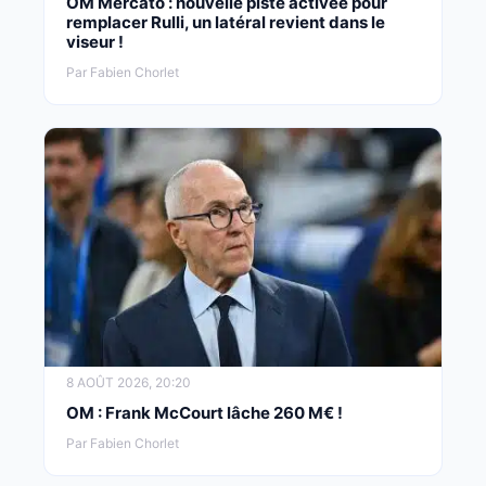
OM Mercato : nouvelle piste activée pour
remplacer Rulli, un latéral revient dans le
viseur !
Par Fabien Chorlet
8 AOÛT 2026, 20:20
OM : Frank McCourt lâche 260 M€ !
Par Fabien Chorlet