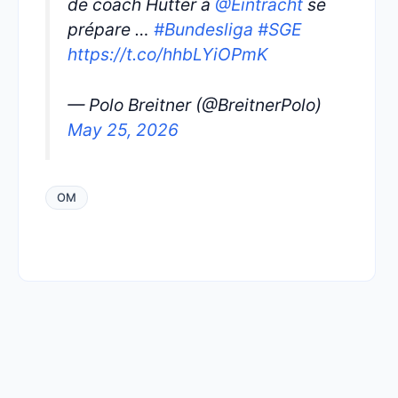
de coach Hütter à
@Eintracht
se
prépare …
#Bundesliga
#SGE
https://t.co/hhbLYiOPmK
— Polo Breitner (@BreitnerPolo)
May 25, 2026
OM