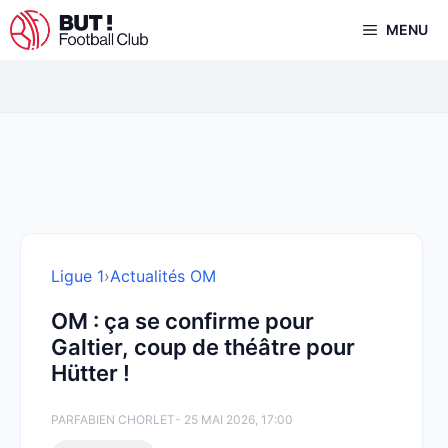
Aller
MENU
au
contenu
Ligue 1
›
Actualités OM
OM : ça se confirme pour
Galtier, coup de théâtre pour
Hütter !
PAR
FABIEN CHORLET
- 25 MAI 2026, 17:00