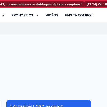
velle recrue débloque déjà son compteur !
[12:24]
OL : Paralluelo 
PRONOSTICS
VIDÉOS
FAIS TA COMPO !
Actualités LOSC en direct