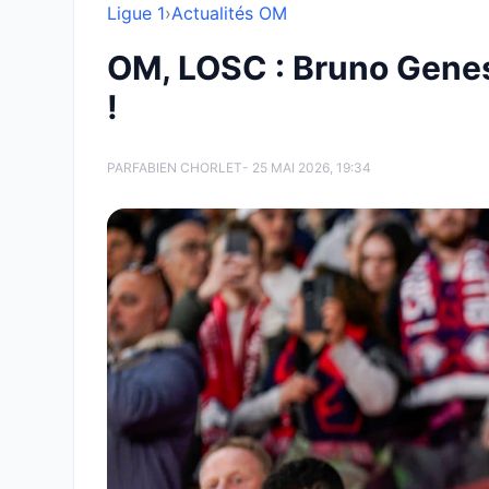
Ligue 1
›
Actualités OM
OM, LOSC : Bruno Genes
!
PAR
FABIEN CHORLET
- 25 MAI 2026, 19:34