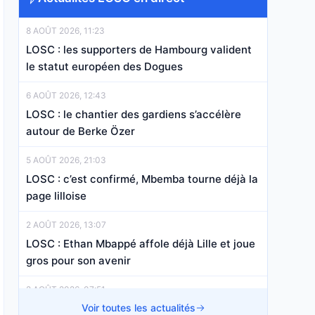
8 AOÛT 2026, 11:23
LOSC : les supporters de Hambourg valident
le statut européen des Dogues
6 AOÛT 2026, 12:43
LOSC : le chantier des gardiens s’accélère
autour de Berke Özer
5 AOÛT 2026, 21:03
LOSC : c’est confirmé, Mbemba tourne déjà la
page lilloise
2 AOÛT 2026, 13:07
LOSC : Ethan Mbappé affole déjà Lille et joue
gros pour son avenir
2 AOÛT 2026, 07:51
LOSC : Ancelotti tient enfin la pièce qui
Voir toutes les actualités