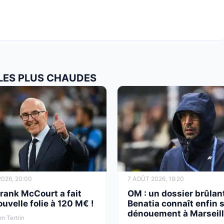
 LES PLUS CHAUDES
026, 20:00
7 AOÛT 2026, 19:20
rank McCourt a fait
OM : un dossier brûlant
uvelle folie à 120 M€ !
Benatia connaît enfin 
dénouement à Marseil
am Tertrin