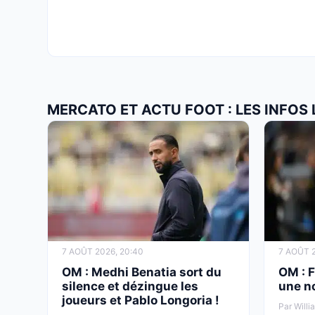
MERCATO ET ACTU FOOT : LES INFOS
7 AOÛT 2026, 20:40
7 AOÛT 2
OM : Medhi Benatia sort du
OM : F
silence et dézingue les
une no
joueurs et Pablo Longoria !
Par Willi