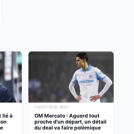
7 AOÛT 2026, 18:01
 lié à
OM Mercato : Aguerd tout
son
proche d’un départ, un détail
le
du deal va faire polémique