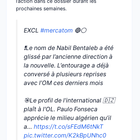
l’action dans ce dossier durant les
prochaines semaines.
EXCL
#mercatom
🔵⚪️
❗️Le nom de Nabil Bentaleb a été
glissé par l’ancienne direction à
la nouvelle. L’entourage a déjà
conversé à plusieurs reprises
avec l’OM ces derniers mois
🎯Le profil de l'international 🇩🇿
plaît à l'OL. Paulo Fonseca
apprécie le milieu algérien qu’il
a…
https://t.co/sFEdM6tNkT
pic.twitter.com/K2kBpUNhc0