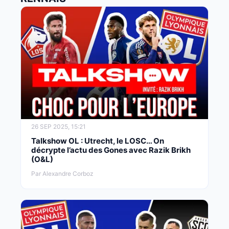
26 SEP 2025, 15:21
Talkshow OL : Utrecht, le LOSC… On
décrypte l’actu des Gones avec Razik Brikh
(O&L)
Par Alexandre Corboz