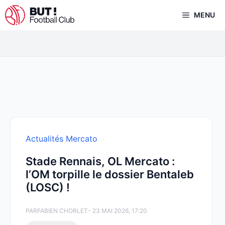
Aller
MENU
au
contenu
Actualités Mercato
Stade Rennais, OL Mercato :
l’OM torpille le dossier Bentaleb
(LOSC) !
PAR
FABIEN CHORLET
- 23 MAI 2026, 17:20