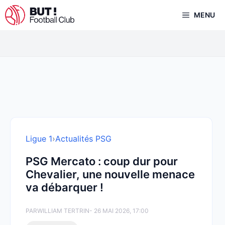
Aller
MENU
au
contenu
Ligue 1
›
Actualités PSG
PSG Mercato : coup dur pour
Chevalier, une nouvelle menace
va débarquer !
PAR
WILLIAM TERTRIN
- 26 MAI 2026, 17:00