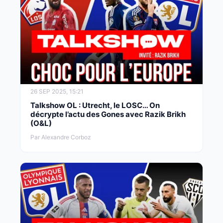
26 SEP 2025, 15:21
Talkshow OL : Utrecht, le LOSC… On
décrypte l’actu des Gones avec Razik Brikh
(O&L)
Par Alexandre Corboz