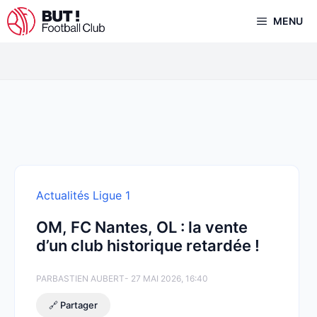
Aller
MENU
au
contenu
Actualités Ligue 1
OM, FC Nantes, OL : la vente
d’un club historique retardée !
PAR
BASTIEN AUBERT
- 27 MAI 2026, 16:40
🔗 Partager