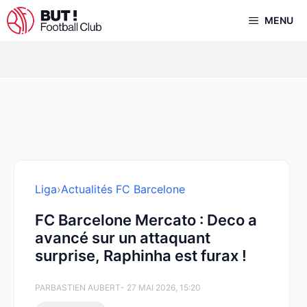
Aller
MENU
au
contenu
Liga
›
Actualités FC Barcelone
FC Barcelone Mercato : Deco a
avancé sur un attaquant
surprise, Raphinha est furax !
PAR
BASTIEN AUBERT
- 27 MAI 2026, 15:20