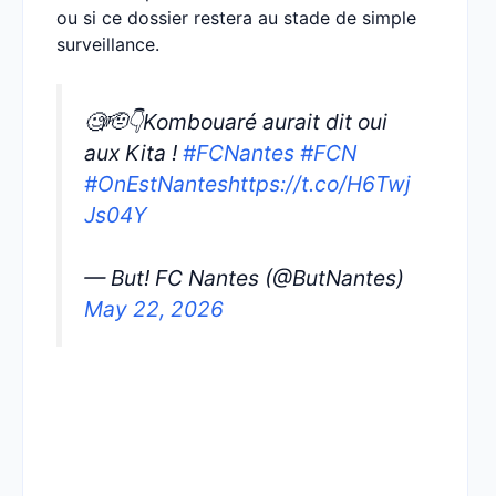
ou si ce dossier restera au stade de simple
surveillance.
🧐🫡👇Kombouaré aurait dit oui
aux Kita !
#FCNantes
#FCN
#OnEstNantes
https://t.co/H6Twj
Js04Y
— But! FC Nantes (@ButNantes)
May 22, 2026