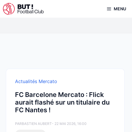
Aller
MENU
au
contenu
Actualités Mercato
FC Barcelone Mercato : Flick
aurait flashé sur un titulaire du
FC Nantes !
PAR
BASTIEN AUBERT
- 22 MAI 2026, 16:00