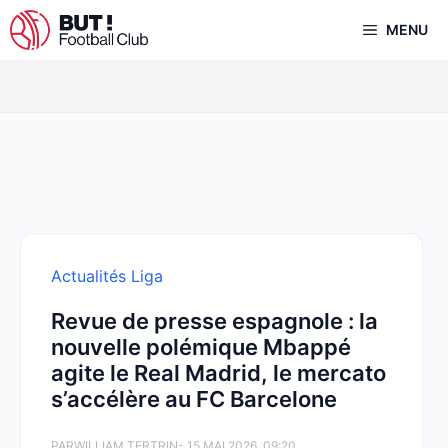
Aller
MENU
au
contenu
Actualités Liga
Revue de presse espagnole : la
nouvelle polémique Mbappé
agite le Real Madrid, le mercato
s’accélère au FC Barcelone
PAR
WILLIAM TERTRIN
- 15 MAI 2026, 09:20