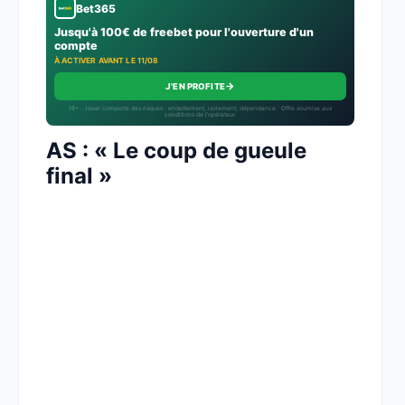
Bet365
Jusqu'à 100€ de freebet pour l'ouverture d'un
compte
À ACTIVER AVANT LE 11/08
→
J'EN PROFITE
18+ · Jouer comporte des risques : endettement, isolement, dépendance · Offre soumise aux
conditions de l’opérateur.
AS : « Le coup de gueule
final »