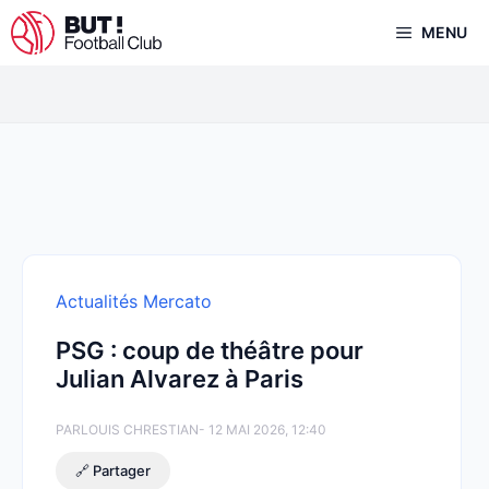
Aller
MENU
au
contenu
Actualités Mercato
PSG : coup de théâtre pour
Julian Alvarez à Paris
PAR
LOUIS CHRESTIAN
- 12 MAI 2026, 12:40
🔗 Partager