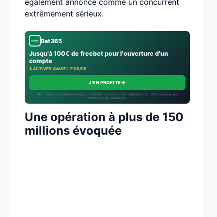
également annoncé comme un concurrent
extrêmement sérieux.
Bet365
Jusqu'à 100€ de freebet pour l'ouverture d'un
compte
À ACTIVER AVANT LE 08/08
→
J'EN PROFITE
18+ · Jouer comporte des risques : endettement, isolement, dépendance · Offre soumise aux
conditions de l’opérateur.
Une opération à plus de 150
millions évoquée