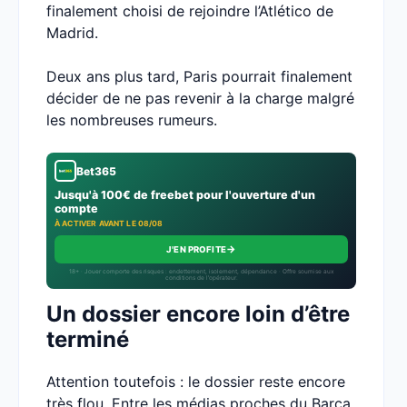
finalement choisi de rejoindre l’Atlético de
Madrid.
Deux ans plus tard, Paris pourrait finalement
décider de ne pas revenir à la charge malgré
les nombreuses rumeurs.
Bet365
Jusqu'à 100€ de freebet pour l'ouverture d'un
compte
À ACTIVER AVANT LE 08/08
→
J'EN PROFITE
18+ · Jouer comporte des risques : endettement, isolement, dépendance · Offre soumise aux
conditions de l’opérateur.
Un dossier encore loin d’être
terminé
Attention toutefois : le dossier reste encore
très flou. Entre les médias proches du Barça,