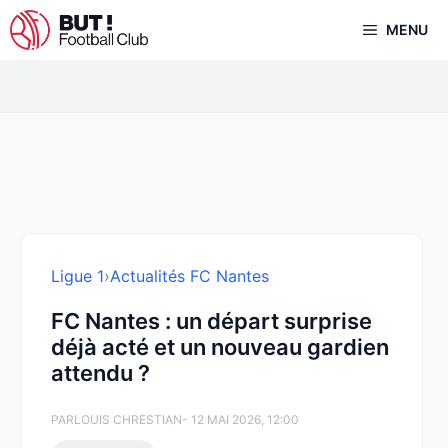
Aller
MENU
au
contenu
Ligue 1
›
Actualités FC Nantes
FC Nantes : un départ surprise
déjà acté et un nouveau gardien
attendu ?
PAR
LOUIS CHRESTIAN
- 12 MAI 2026, 12:00