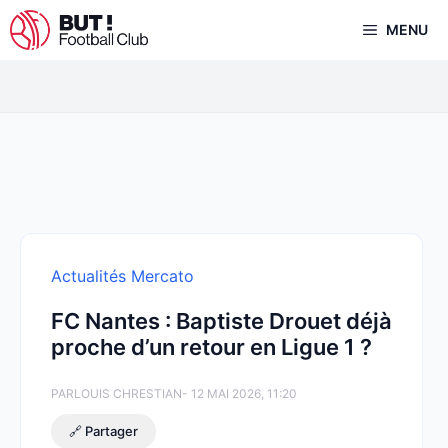
Aller
MENU
au
contenu
Actualités Mercato
FC Nantes : Baptiste Drouet déjà
proche d’un retour en Ligue 1 ?
PAR
LOUIS CHRESTIAN
- 12 MAI 2026, 11:20
🔗 Partager