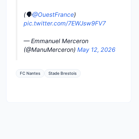
(🗣️
@OuestFrance
)
pic.twitter.com/7EWJsw9FV7
— Emmanuel Merceron
(@ManuMerceron)
May 12, 2026
FC Nantes
Stade Brestois