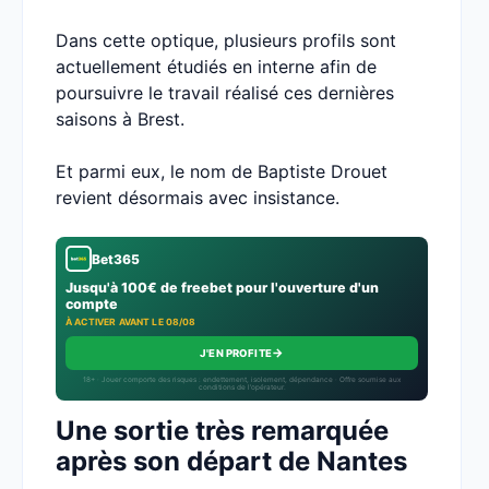
Dans cette optique, plusieurs profils sont
actuellement étudiés en interne afin de
poursuivre le travail réalisé ces dernières
saisons à Brest.
Et parmi eux, le nom de Baptiste Drouet
revient désormais avec insistance.
Bet365
Jusqu'à 100€ de freebet pour l'ouverture d'un
compte
À ACTIVER AVANT LE 08/08
→
J'EN PROFITE
18+ · Jouer comporte des risques : endettement, isolement, dépendance · Offre soumise aux
conditions de l’opérateur.
Une sortie très remarquée
après son départ de Nantes