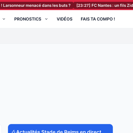
nneur menacé dans les buts ?
[23:27]
FC Nantes : un fils Zidane renf
PRONOSTICS
VIDÉOS
FAIS TA COMPO !
Actualités Stade de Reims en direct