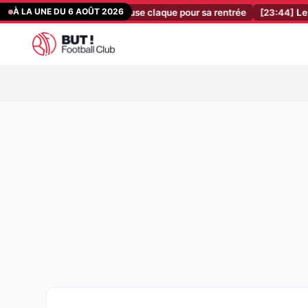
Aller
À LA UNE DU 6 AOÛT 2026
 prend déjà une sérieuse claque pour sa rentrée
[23:44]
Les infos du
au
contenu