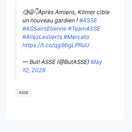
🧐😅👇Après Amiens, Kilmer cible
un nouveau gardien !
#ASSE
#ASSaintEtienne
#TeamASSE
#AllezLesVerts
#Mercato
https://t.co/qg96gLPRuU
— But! ASSE (@ButASSE)
May
10, 2026
ASSE