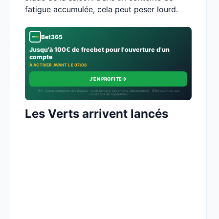
fatigue accumulée, cela peut peser lourd.
Bet365
Jusqu'à 100€ de freebet pour l'ouverture d'un
compte
À ACTIVER AVANT LE 07/08
→
J'EN PROFITE
18+ · Jouer comporte des risques : endettement, isolement, dépendance · Offre soumise aux
conditions de l’opérateur.
Les Verts arrivent lancés