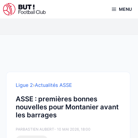
Aller
MENU
au
contenu
Ligue 2
›
Actualités ASSE
ASSE : premières bonnes
nouvelles pour Montanier avant
les barrages
PAR
BASTIEN AUBERT
- 10 MAI 2026, 18:00