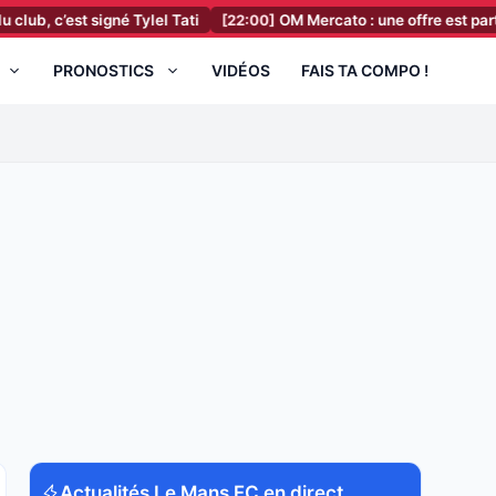
 signé Tylel Tati
[22:00]
OM Mercato : une offre est partie pour un
PRONOSTICS
VIDÉOS
FAIS TA COMPO !
Actualités Le Mans FC en direct