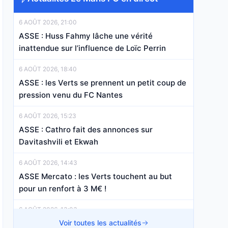
6 AOÛT 2026, 21:00
ASSE : Huss Fahmy lâche une vérité
inattendue sur l’influence de Loïc Perrin
6 AOÛT 2026, 18:40
ASSE : les Verts se prennent un petit coup de
pression venu du FC Nantes
6 AOÛT 2026, 15:23
ASSE : Cathro fait des annonces sur
Davitashvili et Ekwah
6 AOÛT 2026, 14:43
ASSE Mercato : les Verts touchent au but
pour un renfort à 3 M€ !
6 AOÛT 2026, 13:03
ASSE : les Verts accélèrent sur une pépite, la
Voir toutes les actualités