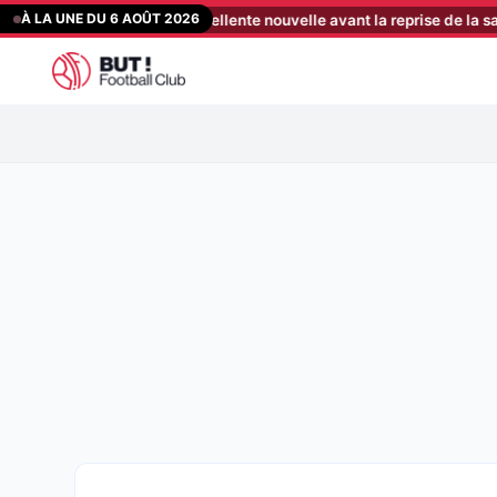
Aller
À LA UNE DU 6 AOÛT 2026
ler reçoit une excellente nouvelle avant la reprise de la saison
[22
au
contenu