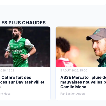
 LES PLUS CHAUDES
026, 15:23
5 AOÛT 2026, 15:00
 Cathro fait des
ASSE Mercato : pluie d
es sur Davitashvili et
mauvaises nouvelles 
h
Camilo Mena
ent Hess
Par Bastien Aubert