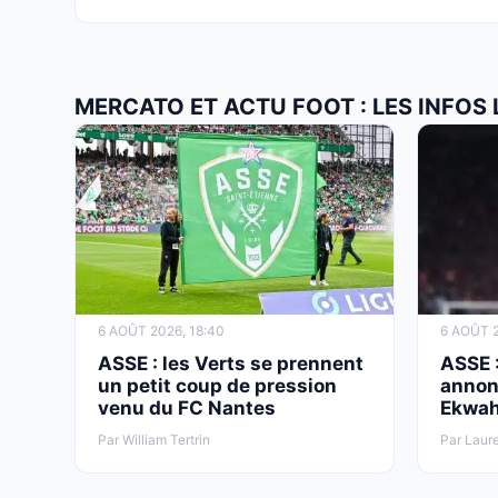
MERCATO ET ACTU FOOT : LES INFOS
6 AOÛT 2026, 18:40
6 AOÛT 2
ASSE : les Verts se prennent
ASSE :
un petit coup de pression
annonc
venu du FC Nantes
Ekwa
Par William Tertrin
Par Laur