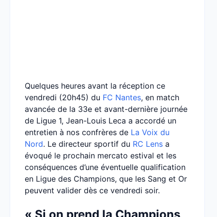
Quelques heures avant la réception ce
vendredi (20h45) du
FC Nantes
, en match
avancée de la 33e et avant-dernière journée
de Ligue 1, Jean-Louis Leca a accordé un
entretien à nos confrères de
La Voix du
Nord
. Le directeur sportif du
RC Lens
a
évoqué le prochain mercato estival et les
conséquences d’une éventuelle qualification
en Ligue des Champions, que les Sang et Or
peuvent valider dès ce vendredi soir.
« Si on prend la Champions