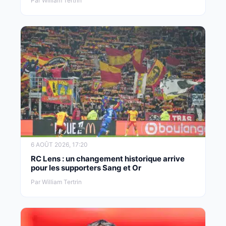
Par William Tertrin
6 AOÛT 2026, 17:20
RC Lens : un changement historique arrive
pour les supporters Sang et Or
Par William Tertrin