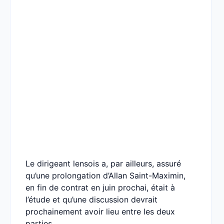
Le dirigeant lensois a, par ailleurs, assuré
qu’une prolongation d’Allan Saint-Maximin,
en fin de contrat en juin prochai, était à
l’étude et qu’une discussion devrait
prochainement avoir lieu entre les deux
parties.