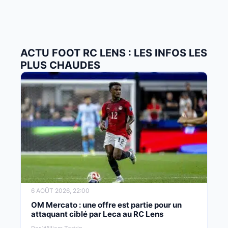
ACTU FOOT RC LENS : LES INFOS LES
PLUS CHAUDES
6 AOÛT 2026, 22:00
OM Mercato : une offre est partie pour un
attaquant ciblé par Leca au RC Lens