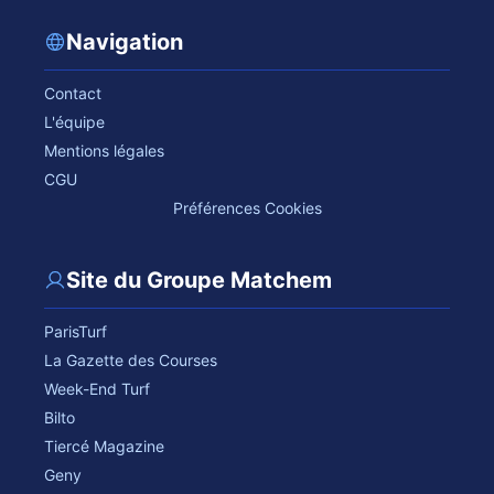
Navigation
Contact
L'équipe
Mentions légales
CGU
Préférences Cookies
Site du Groupe Matchem
ParisTurf
La Gazette des Courses
Week-End Turf
Bilto
Tiercé Magazine
Geny