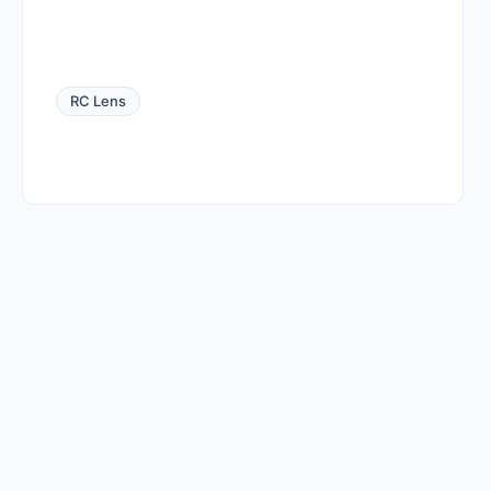
RC Lens