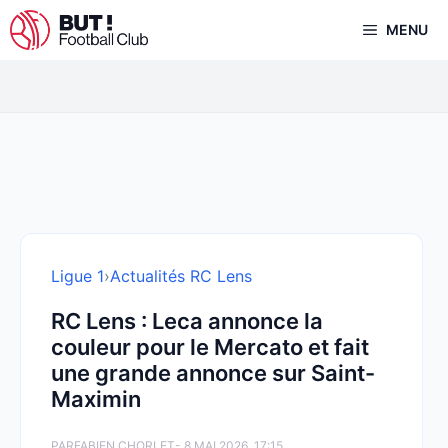
Aller
MENU
au
contenu
Ligue 1
›
Actualités RC Lens
RC Lens : Leca annonce la
couleur pour le Mercato et fait
une grande annonce sur Saint-
Maximin
PAR
FABIEN CHORLET
- 8 MAI 2026, 17:15