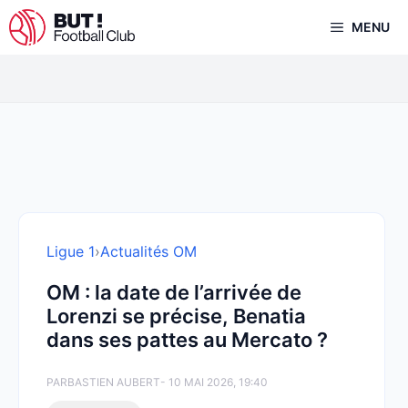
Aller
MENU
au
contenu
Ligue 1
›
Actualités OM
OM : la date de l’arrivée de
Lorenzi se précise, Benatia
dans ses pattes au Mercato ?
PAR
BASTIEN AUBERT
- 10 MAI 2026, 19:40