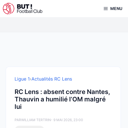
Aller
MENU
au
contenu
Ligue 1
›
Actualités RC Lens
RC Lens : absent contre Nantes,
Thauvin a humilié l’OM malgré
lui
PAR
WILLIAM TERTRIN
- 9 MAI 2026, 23:00