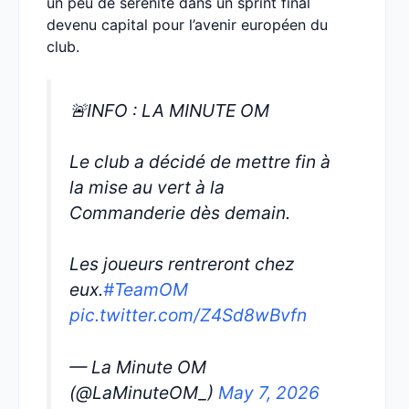
un peu de sérénité dans un sprint final
devenu capital pour l’avenir européen du
club.
🚨INFO : LA MINUTE OM
Le club a décidé de mettre fin à
la mise au vert à la
Commanderie dès demain.
Les joueurs rentreront chez
eux.
#TeamOM
pic.twitter.com/Z4Sd8wBvfn
— La Minute OM
(@LaMinuteOM_)
May 7, 2026