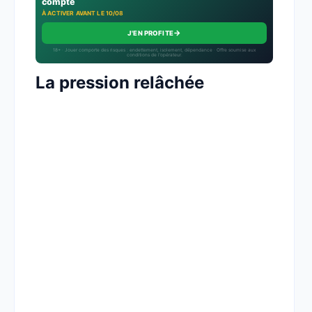
compte
À ACTIVER AVANT LE 10/08
→
J'EN PROFITE
18+ · Jouer comporte des risques : endettement, isolement, dépendance · Offre soumise aux
conditions de l’opérateur.
La pression relâchée