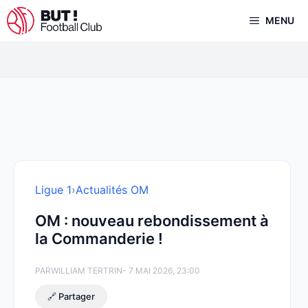
Aller
MENU
au
contenu
Ligue 1
›
Actualités OM
OM : nouveau rebondissement à
la Commanderie !
PAR
WILLIAM TERTRIN
- 7 MAI 2026, 23:00
🔗 Partager