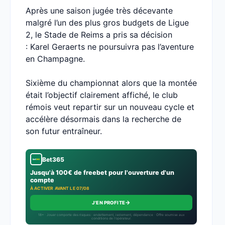
Après une saison jugée très décevante
malgré l’un des plus gros budgets de Ligue
2, le Stade de Reims a pris sa décision
: Karel Geraerts ne poursuivra pas l’aventure
en Champagne.
Sixième du championnat alors que la montée
était l’objectif clairement affiché, le club
rémois veut repartir sur un nouveau cycle et
accélère désormais dans la recherche de
son futur entraîneur.
Bet365
Jusqu'à 100€ de freebet pour l'ouverture d'un
compte
À ACTIVER AVANT LE 07/08
→
J'EN PROFITE
18+ · Jouer comporte des risques : endettement, isolement, dépendance · Offre soumise aux
conditions de l’opérateur.