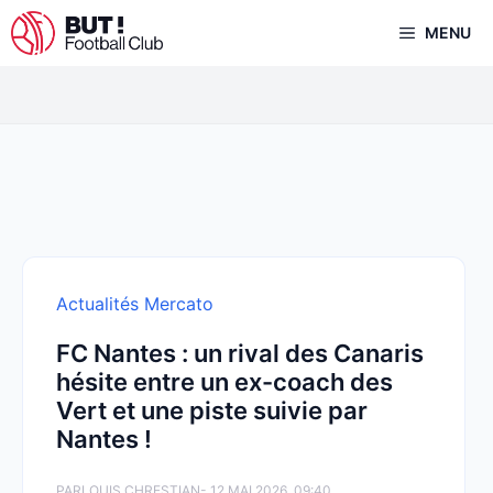
Aller
MENU
au
contenu
Actualités Mercato
FC Nantes : un rival des Canaris
hésite entre un ex-coach des
Vert et une piste suivie par
Nantes !
PAR
LOUIS CHRESTIAN
- 12 MAI 2026, 09:40