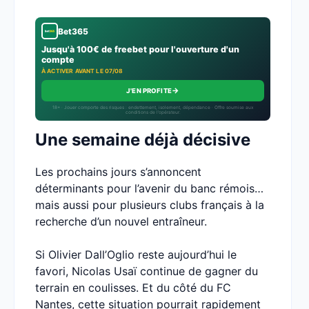
Bet365
Jusqu'à 100€ de freebet pour l'ouverture d'un
compte
À ACTIVER AVANT LE 07/08
→
J'EN PROFITE
18+ · Jouer comporte des risques : endettement, isolement, dépendance · Offre soumise aux
conditions de l’opérateur.
Une semaine déjà décisive
Les prochains jours s’annoncent
déterminants pour l’avenir du banc rémois…
mais aussi pour plusieurs clubs français à la
recherche d’un nouvel entraîneur.
Si Olivier Dall’Oglio reste aujourd’hui le
favori, Nicolas Usaï continue de gagner du
terrain en coulisses. Et du côté du FC
Nantes, cette situation pourrait rapidement