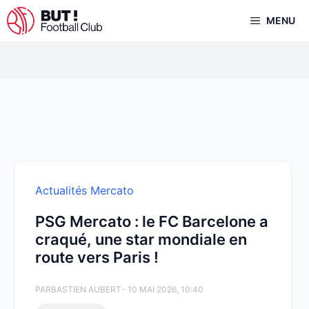
Aller
MENU
au
contenu
Actualités Mercato
PSG Mercato : le FC Barcelone a
craqué, une star mondiale en
route vers Paris !
PAR
BASTIEN AUBERT
- 10 MAI 2026, 10:40