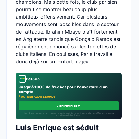
champions. Mais cette fois, le club parisien
pourrait se montrer beaucoup plus
ambitieux offensivement. Car plusieurs
mouvements sont possibles dans le secteur
de l’attaque. Ibrahim Mbaye plaît fortement
en Angleterre tandis que Gonçalo Ramos est
régulièrement annoncé sur les tablettes de
clubs italiens. En coulisses, Paris travaille
donc déjà sur un renfort majeur.
Bet365
Jusqu'à 100€ de freebet pour l'ouverture d'un
compte
À ACTIVER AVANT LE 09/08
→
J'EN PROFITE
18+ · Jouer comporte des risques : endettement, isolement, dépendance · Offre soumise aux
conditions de l’opérateur.
Luis Enrique est séduit