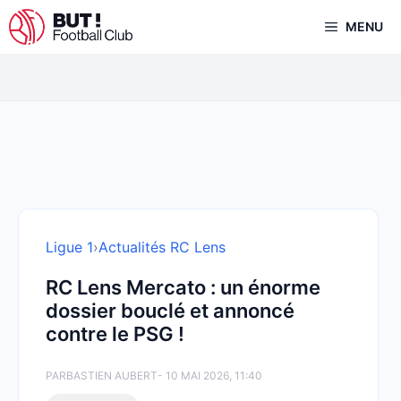
Aller
MENU
au
contenu
Ligue 1
›
Actualités RC Lens
RC Lens Mercato : un énorme
dossier bouclé et annoncé
contre le PSG !
PAR
BASTIEN AUBERT
- 10 MAI 2026, 11:40