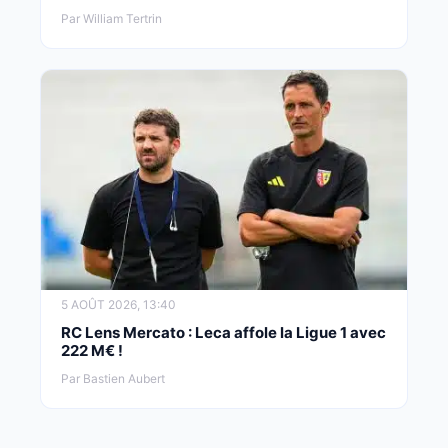
Par William Tertrin
5 AOÛT 2026, 13:40
RC Lens Mercato : Leca affole la Ligue 1 avec
222 M€ !
Par Bastien Aubert