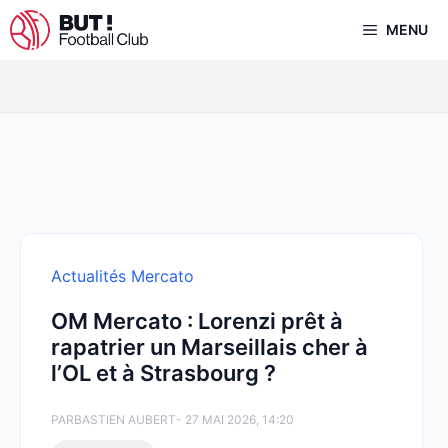
Aller
MENU
au
contenu
Actualités Mercato
OM Mercato : Lorenzi prêt à
rapatrier un Marseillais cher à
l’OL et à Strasbourg ?
PAR
BASTIEN AUBERT
- 27 MAI 2026, 14:20