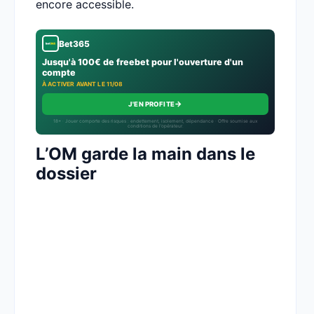
encore accessible.
Bet365
Jusqu'à 100€ de freebet pour l'ouverture d'un
compte
À ACTIVER AVANT LE 11/08
→
J'EN PROFITE
18+ · Jouer comporte des risques : endettement, isolement, dépendance · Offre soumise aux
conditions de l’opérateur.
L’OM garde la main dans le
dossier