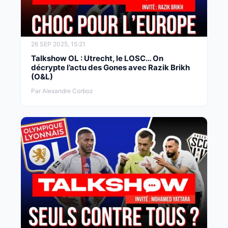
26 SEP 2025, 15:21
Talkshow OL : Utrecht, le LOSC… On
décrypte l’actu des Gones avec Razik Brikh
(O&L)
Par Alexandre Corboz