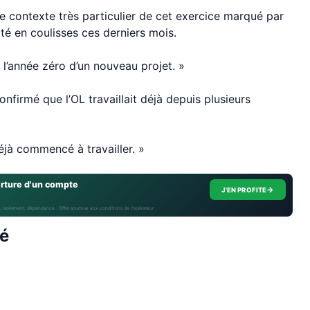
e contexte très particulier de cet exercice marqué par
ité en coulisses ces derniers mois.
 l’année zéro d’un nouveau projet. »
nfirmé que l’OL travaillait déjà depuis plusieurs
éjà commencé à travailler. »
erture d'un compte
→
J'EN PROFITE
, isolement, dépendance · Offre soumise aux conditions de l’opérateur.
cé