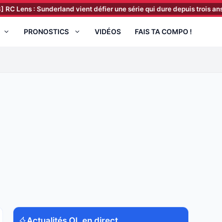
: Sunderland vient défier une série qui dure depuis trois ans
[10:43
PRONOSTICS
VIDÉOS
FAIS TA COMPO !
Actualités OL en direct