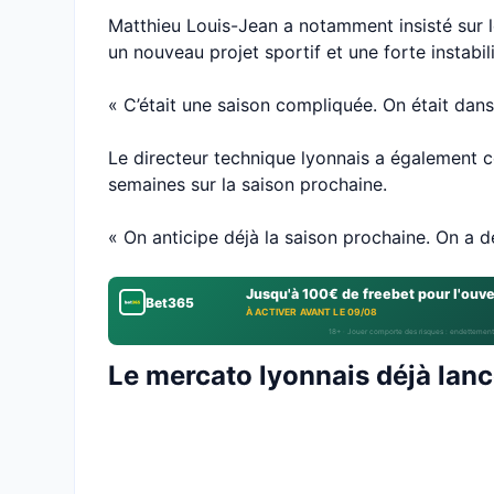
Matthieu Louis-Jean a notamment insisté sur l
un nouveau projet sportif et une forte instabil
« C’était une saison compliquée. On était dans
Le directeur technique lyonnais a également co
semaines sur la saison prochaine.
« On anticipe déjà la saison prochaine. On a d
Jusqu'à 100€ de freebet pour l'ouv
Bet365
À ACTIVER AVANT LE 09/08
18+ · Jouer comporte des risques : endettement
Le mercato lyonnais déjà lan