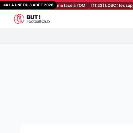
Aller
À LA UNE DU 8 AOÛT 2026
vre la porte et assume face à l’OM
[11:23]
LOSC : les supporters d
au
contenu