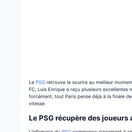
Le
PSG
retrouve le sourire au meilleur moment.
FC, Luis Enrique a reçu plusieurs excellentes 
forcément, tout Paris pense déjà à la finale 
vitesse.
Le PSG récupère des joueurs av
L’infirmerie du
PSG
commence clairement à se v