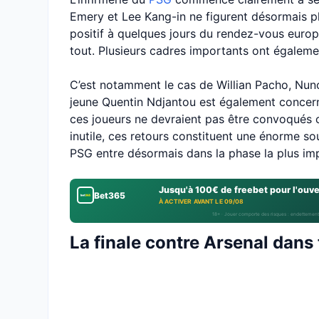
Emery et Lee Kang-in ne figurent désormais p
positif à quelques jours du rendez-vous europé
tout. Plusieurs cadres importants ont égalemen
C’est notamment le cas de Willian Pacho, Nun
jeune Quentin Ndjantou est également concern
ces joueurs ne devraient pas être convoqués co
inutile, ces retours constituent une énorme so
PSG entre désormais dans la phase la plus im
Jusqu'à 100€ de freebet pour l'ouv
Bet365
À ACTIVER AVANT LE 09/08
18+ · Jouer comporte des risques : endettement
La finale contre Arsenal dans 