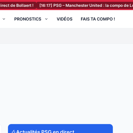
llaert !
[16:17]
PSG – Manchester United : la compo de Luis Enrique
PRONOSTICS
VIDÉOS
FAIS TA COMPO !
Actualités PSG en direct