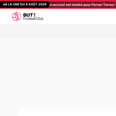
Aller
À LA UNE DU 8 AOÛT 2026
rcelone Mercato : un accord est tombé pour Ferran Torres !
[16:23
au
contenu