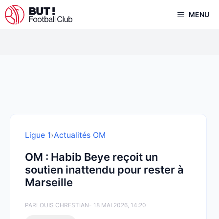
Aller
MENU
au
contenu
Ligue 1
›
Actualités OM
OM : Habib Beye reçoit un
soutien inattendu pour rester à
Marseille
PAR
LOUIS CHRESTIAN
- 18 MAI 2026, 14:20