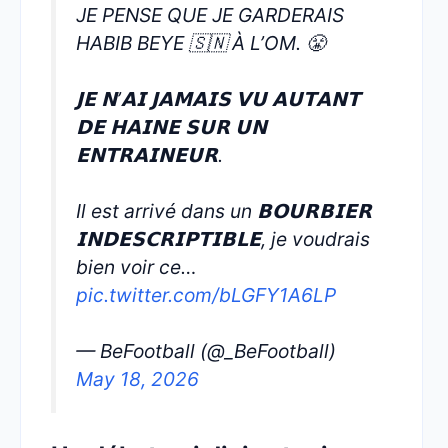
JE PENSE QUE JE GARDERAIS
HABIB BEYE 🇸🇳 À L’OM. 😤
𝗝𝗘 𝗡’𝗔𝗜 𝗝𝗔𝗠𝗔𝗜𝗦 𝗩𝗨 𝗔𝗨𝗧𝗔𝗡𝗧
𝗗𝗘 𝗛𝗔𝗜𝗡𝗘 𝗦𝗨𝗥 𝗨𝗡
𝗘𝗡𝗧𝗥𝗔𝗜𝗡𝗘𝗨𝗥.
Il est arrivé dans un 𝗕𝗢𝗨𝗥𝗕𝗜𝗘𝗥
𝗜𝗡𝗗𝗘𝗦𝗖𝗥𝗜𝗣𝗧𝗜𝗕𝗟𝗘, je voudrais
bien voir ce…
pic.twitter.com/bLGFY1A6LP
— BeFootball (@_BeFootball)
May 18, 2026