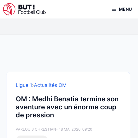
Aller
MENU
au
contenu
Ligue 1
›
Actualités OM
OM : Medhi Benatia termine son
aventure avec un énorme coup
de pression
PAR
LOUIS CHRESTIAN
- 18 MAI 2026, 09:20