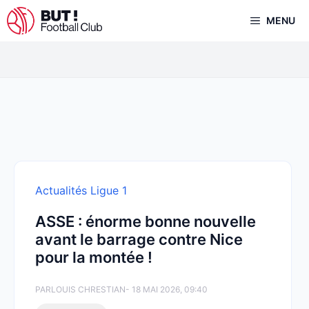
Aller
MENU
au
contenu
Actualités Ligue 1
ASSE : énorme bonne nouvelle
avant le barrage contre Nice
pour la montée !
PAR
LOUIS CHRESTIAN
- 18 MAI 2026, 09:40