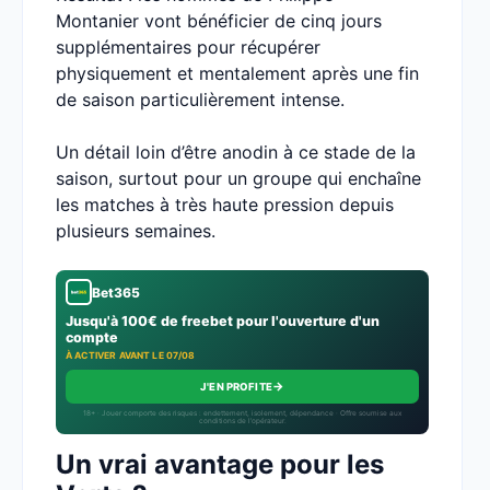
Montanier vont bénéficier de cinq jours
supplémentaires pour récupérer
physiquement et mentalement après une fin
de saison particulièrement intense.
Un détail loin d’être anodin à ce stade de la
saison, surtout pour un groupe qui enchaîne
les matches à très haute pression depuis
plusieurs semaines.
Bet365
Jusqu'à 100€ de freebet pour l'ouverture d'un
compte
À ACTIVER AVANT LE 07/08
→
J'EN PROFITE
18+ · Jouer comporte des risques : endettement, isolement, dépendance · Offre soumise aux
conditions de l’opérateur.
Un vrai avantage pour les