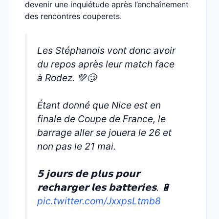
devenir une inquiétude après l’enchaînement
des rencontres couperets.
Les Stéphanois vont donc avoir
du repos après leur match face
à Rodez. 💚😴
Étant donné que Nice est en
finale de Coupe de France, le
barrage aller se jouera le 26 et
non pas le 21 mai.
𝟱 𝗷𝗼𝘂𝗿𝘀 𝗱𝗲 𝗽𝗹𝘂𝘀 𝗽𝗼𝘂𝗿
𝗿𝗲𝗰𝗵𝗮𝗿𝗴𝗲𝗿 𝗹𝗲𝘀 𝗯𝗮𝘁𝘁𝗲𝗿𝗶𝗲𝘀. 🔋
pic.twitter.com/JxxpsLtmb8