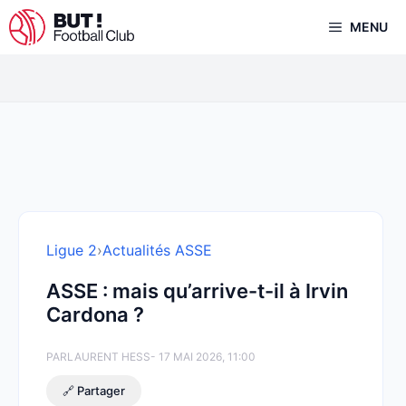
Aller
MENU
au
contenu
Ligue 2
›
Actualités ASSE
ASSE : mais qu’arrive-t-il à Irvin
Cardona ?
PAR
LAURENT HESS
- 17 MAI 2026, 11:00
🔗 Partager