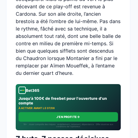
décevant de ce play-off est revenue à
Cardona. Sur son aile droite, l’ancien
brestois a été l’ombre de lui-même. Pas dans
le rythme, fâché avec sa technique, il a
absolument tout raté, dont une belle balle de
contre en milieu de première mi-temps. Si
bien que quelques sifflets sont descendus
du Chaudron lorsque Montanier a fini par le
remplacer par Aïmen Moueffek, à l’entame
du dernier quart d’heure.
Bet365
Jusqu'à 100€ de freebet pour l'ouverture d'un
compte
À ACTIVER AVANT LE 07/08
→
J'EN PROFITE
18+ · Jouer comporte des risques : endettement, isolement, dépendance · Offre soumise aux
conditions de l’opérateur.