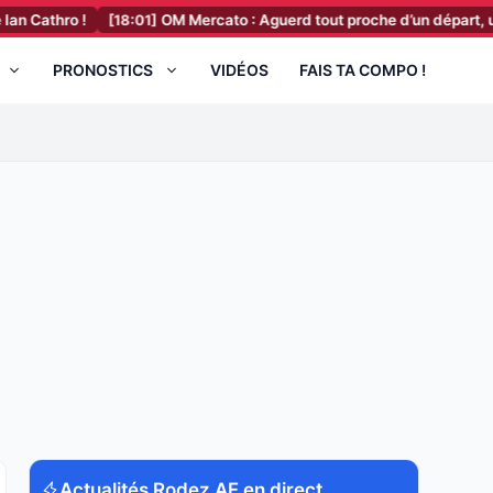
!
[18:01]
OM Mercato : Aguerd tout proche d’un départ, un détail du 
PRONOSTICS
VIDÉOS
FAIS TA COMPO !
Actualités Rodez AF en direct