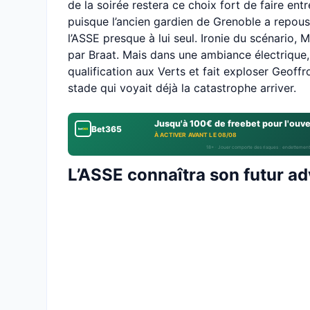
de la soirée restera ce choix fort de faire ent
puisque l’ancien gardien de Grenoble a repous
l’ASSE presque à lui seul. Ironie du scénario,
par Braat. Mais dans une ambiance électrique, 
qualification aux Verts et fait exploser Geof
stade qui voyait déjà la catastrophe arriver.
Jusqu'à 100€ de freebet pour l'ouv
Bet365
À ACTIVER AVANT LE 08/08
18+ · Jouer comporte des risques : endettement
L’ASSE connaîtra son futur ad