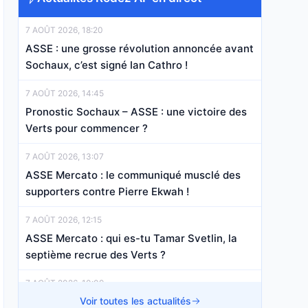
7 AOÛT 2026, 18:20
ASSE : une grosse révolution annoncée avant
Sochaux, c’est signé Ian Cathro !
7 AOÛT 2026, 14:45
Pronostic Sochaux – ASSE : une victoire des
Verts pour commencer ?
7 AOÛT 2026, 13:07
ASSE Mercato : le communiqué musclé des
supporters contre Pierre Ekwah !
7 AOÛT 2026, 12:15
ASSE Mercato : qui es-tu Tamar Svetlin, la
septième recrue des Verts ?
7 AOÛT 2026, 10:09
Flashback, il y a un an : Quand le retour de
Voir toutes les actualités