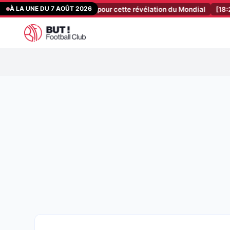
Aller
À LA UNE DU 7 AOÛT 2026
: c’est confirmé pour cette révélation du Mondial
[18:20]
ASSE : u
au
contenu