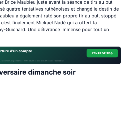
rer Brice Maubleu juste avant la séance de tirs au but
sé quatre tentatives ruthénoises et changé le destin de
 Maubleu a également raté son propre tir au but, stoppé
c’est finalement Mickaël Nadé qui a offert la
froy-Guichard. Une délivrance immense pour tout un
erture d'un compte
→
J'EN PROFITE
, isolement, dépendance · Offre soumise aux conditions de l’opérateur.
versaire dimanche soir