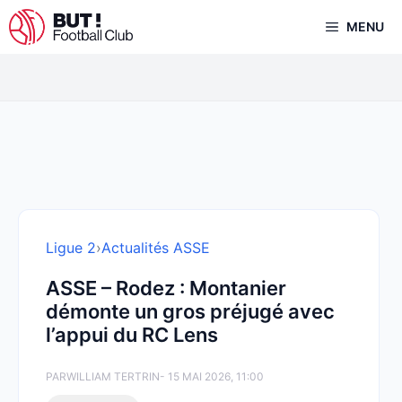
Aller
MENU
au
contenu
Ligue 2
›
Actualités ASSE
ASSE – Rodez : Montanier
démonte un gros préjugé avec
l’appui du RC Lens
PAR
WILLIAM TERTRIN
- 15 MAI 2026, 11:00