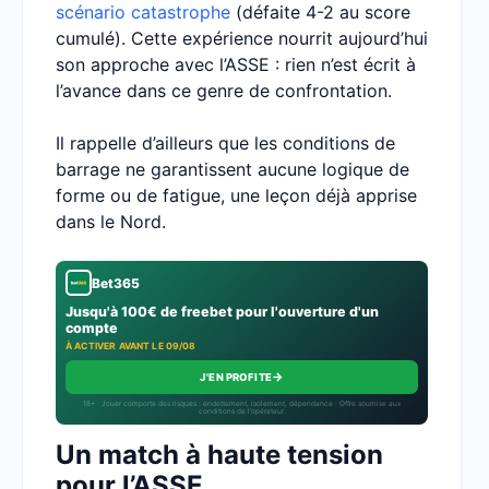
scénario catastrophe
(défaite 4-2 au score
cumulé). Cette expérience nourrit aujourd’hui
son approche avec l’ASSE : rien n’est écrit à
l’avance dans ce genre de confrontation.
Il rappelle d’ailleurs que les conditions de
barrage ne garantissent aucune logique de
forme ou de fatigue, une leçon déjà apprise
dans le Nord.
Bet365
Jusqu'à 100€ de freebet pour l'ouverture d'un
compte
À ACTIVER AVANT LE 09/08
→
J'EN PROFITE
18+ · Jouer comporte des risques : endettement, isolement, dépendance · Offre soumise aux
conditions de l’opérateur.
Un match à haute tension
pour l’ASSE