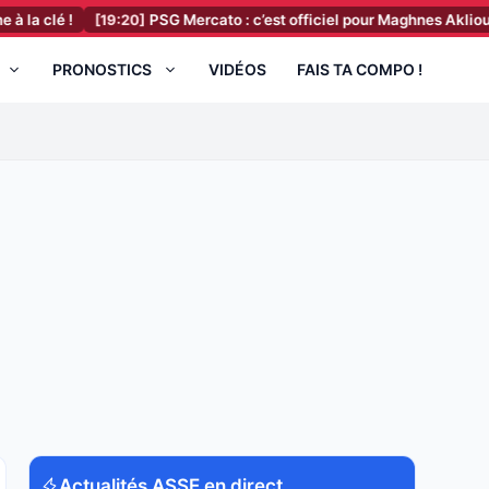
[19:20]
PSG Mercato : c’est officiel pour Maghnes Akliouche !
[1
PRONOSTICS
VIDÉOS
FAIS TA COMPO !
Actualités ASSE en direct