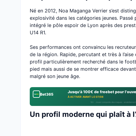
Né en 2012, Noa Maganga Verrier s’est disting
explosivité dans les catégories jeunes. Passé 
intégré le pôle espoir de Lyon après des pres
U14 R1.
Ses performances ont convaincu les recruteurs
de la région. Rapide, percutant et très à l’ais
profil particulièrement recherché dans le foo
pied mais aussi de se montrer efficace devant 
malgré son jeune âge.
Jusqu'à 100€ de freebet pour l'ouv
Bet365
À ACTIVER AVANT LE 07/08
18+ · Jouer comporte des risques : endettement
Un profil moderne qui plaît à 