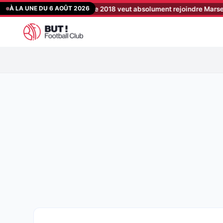
Aller
À LA UNE DU 6 AOÛT 2026
 champion du monde 2018 veut absolument rejoindre Marseille
[19
au
contenu