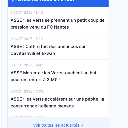
6 AOÛT 2026, 18:40
ASSE : les Verts se prennent un petit coup de
pression venu du FC Nantes
6 AOÛT 2026, 15:23
ASSE : Cathro fait des annonces sur
Davitashvili et Ekwah
6 AOÛT 2026, 14:43
ASSE Mercato : les Verts touchent au but
pour un renfort à 3 M€ !
6 AOÛT 2026, 13:03
ASSE : les Verts accélèrent sur une pépite, la
concurrence italienne menace
6 AOÛT 2026, 10:03
ASSE : Le mercato des Verts va encore
Voir toutes les actualités