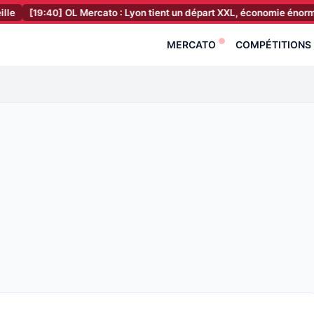
:40]
OL Mercato : Lyon tient un départ XXL, économie énorme à la clé !
MERCATO
COMPÉTITIONS