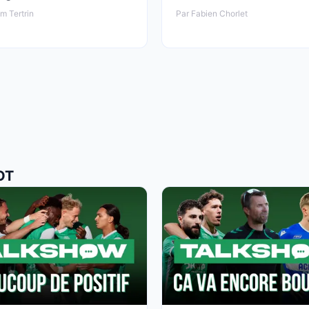
am Tertrin
Par Fabien Chorlet
OT