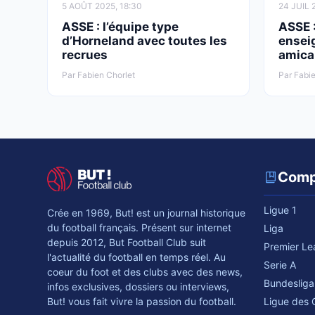
5 AOÛT 2025, 18:30
24 JUIL 
ASSE : l’équipe type
ASSE :
d’Horneland avec toutes les
ensei
recrues
amica
Par Fabien Chorlet
Par Fabie
Comp
Ligue 1
Crée en 1969, But! est un journal historique
du football français. Présent sur internet
Liga
depuis 2012, But Football Club suit
Premier L
l'actualité du football en temps réel. Au
Serie A
coeur du foot et des clubs avec des news,
Bundesliga
infos exclusives, dossiers ou interviews,
Ligue des
But! vous fait vivre la passion du football.