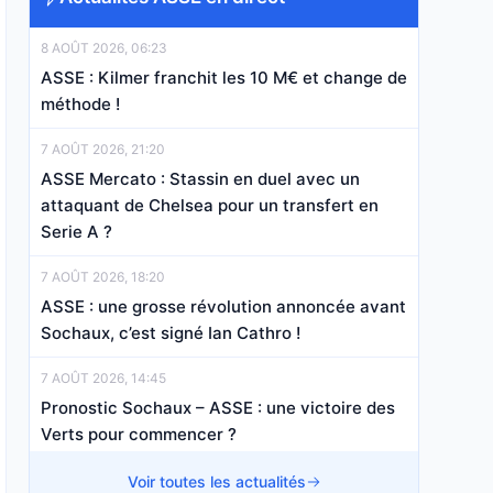
8 AOÛT 2026, 06:23
ASSE : Kilmer franchit les 10 M€ et change de
méthode !
7 AOÛT 2026, 21:20
ASSE Mercato : Stassin en duel avec un
attaquant de Chelsea pour un transfert en
Serie A ?
7 AOÛT 2026, 18:20
ASSE : une grosse révolution annoncée avant
Sochaux, c’est signé Ian Cathro !
7 AOÛT 2026, 14:45
Pronostic Sochaux – ASSE : une victoire des
Verts pour commencer ?
7 AOÛT 2026, 13:07
Voir toutes les actualités