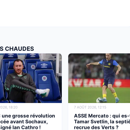
LUS CHAUDES
026, 18:20
7 AOÛT 2026, 12:15
 une grosse révolution
ASSE Mercato : qui es-
cée avant Sochaux,
Tamar Svetlin, la sept
signé Ian Cathro !
recrue des Verts ?