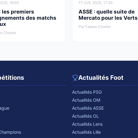
2025, 18:00
17 JUIL 2025, 17:20
 les premiers
ASSE : quelle suite de
gnements des matchs
Mercato pour les Verts
ux
Par Fabien Chorlet
n Chorlet
étitions
Actualités Foot
Actualités PSG
Actualités OM
eague
Actualités ASSE
Actualités OL
Actualités Lens
 Champions
Actualités Lille