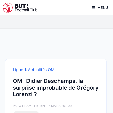
Aller
MENU
au
contenu
Ligue 1
›
Actualités OM
OM : Didier Deschamps, la
surprise improbable de Grégory
Lorenzi ?
PAR
WILLIAM TERTRIN
- 15 MAI 2026, 10:40