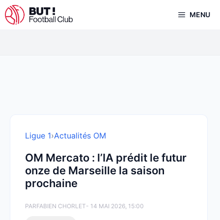
Aller
MENU
au
contenu
Ligue 1
›
Actualités OM
OM Mercato : l’IA prédit le futur
onze de Marseille la saison
prochaine
PAR
FABIEN CHORLET
- 14 MAI 2026, 15:00