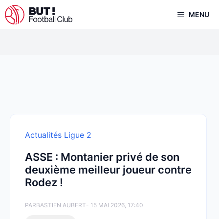
Aller
MENU
au
contenu
Actualités Ligue 2
ASSE : Montanier privé de son
deuxième meilleur joueur contre
Rodez !
PAR
BASTIEN AUBERT
- 15 MAI 2026, 17:40