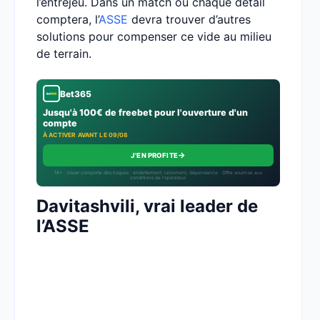
l’entrejeu. Dans un match où chaque détail
comptera, l’
ASSE
devra trouver d’autres
solutions pour compenser ce vide au milieu
de terrain.
Bet365
Jusqu'à 100€ de freebet pour l'ouverture d'un
compte
À ACTIVER AVANT LE 09/08
→
J'EN PROFITE
18+ · Jouer comporte des risques : endettement, isolement, dépendance · Offre soumise aux
conditions de l’opérateur.
Davitashvili, vrai leader de
l’ASSE