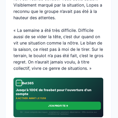
Visiblement marqué par la situation, Lopes a
reconnu que le groupe n’avait pas été à la
hauteur des attentes.
« La semaine a été très difficile. Difficile
aussi de se vider la tête, c’est dur quand on
vit une situation comme la nôtre. Le bilan de
la saison, ce n’est pas à moi de le tirer. Sur le
terrain, le boulot n’a pas été fait, c’est le gros
regret. On n’aurait jamais voulu, à titre
collectif, vivre ce genre de situations. »
Bet365
Jusqu'à 100€ de freebet pour l'ouverture d'un
compte
À ACTIVER AVANT LE 11/08
→
J'EN PROFITE
18+ · Jouer comporte des risques : endettement, isolement, dépendance · Offre soumise aux
conditions de l’opérateur.