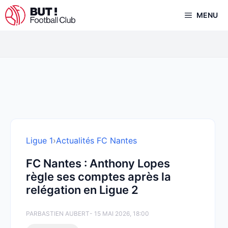
Aller
MENU
au
contenu
Ligue 1
›
Actualités FC Nantes
FC Nantes : Anthony Lopes
règle ses comptes après la
relégation en Ligue 2
PAR
BASTIEN AUBERT
- 15 MAI 2026, 18:00