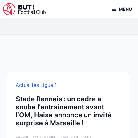
Aller
MENU
au
contenu
Actualités Ligue 1
Stade Rennais : un cadre a
snobé l’entraînement avant
l’OM, Haise annonce un invité
surprise à Marseille !
PAR
WILLIAM TERTRIN
- 15 MAI 2026, 16:40