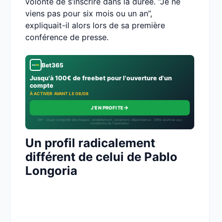
volonté de s’inscrire dans la durée. “Je ne
viens pas pour six mois ou un an”,
expliquait-il alors lors de sa première
conférence de presse.
Bet365
Jusqu'à 100€ de freebet pour l'ouverture d'un
compte
À ACTIVER AVANT LE 08/08
→
J'EN PROFITE
18+ · Jouer comporte des risques : endettement, isolement, dépendance · Offre soumise aux
conditions de l’opérateur.
Un profil radicalement
différent de celui de Pablo
Longoria