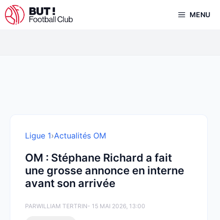
Aller
MENU
au
contenu
Ligue 1
›
Actualités OM
OM : Stéphane Richard a fait
une grosse annonce en interne
avant son arrivée
PAR
WILLIAM TERTRIN
- 15 MAI 2026, 13:00