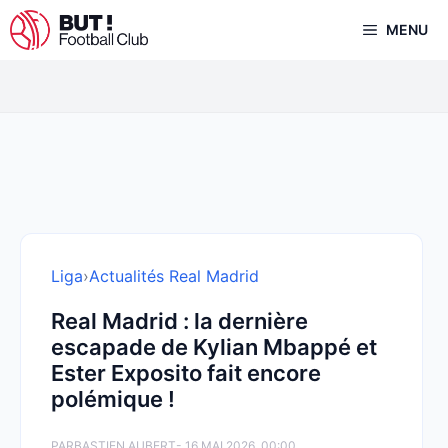
Aller
MENU
au
contenu
Liga
›
Actualités Real Madrid
Real Madrid : la dernière
escapade de Kylian Mbappé et
Ester Exposito fait encore
polémique !
PAR
BASTIEN AUBERT
- 16 MAI 2026, 00:00