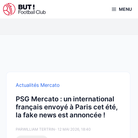
Aller
MENU
au
contenu
Actualités Mercato
PSG Mercato : un international
français envoyé à Paris cet été,
la fake news est annoncée !
PAR
WILLIAM TERTRIN
- 12 MAI 2026, 18:40