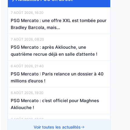
7 AOÛT 2026, 16:20
PSG Mercato : une offre XXL est tombée pour
Bradley Barcola, mais…
7 AOÛT 2026, 08:20
PSG Mercato : après Akliouche, une
quatrième recrue déjà en salle d’attente !
6 AOÛT 2026, 21:40
PSG Mercato : Paris relance un dossier à 40
millions d’euros !
6 AOÛT 2026, 19:20
PSG Mercato : c’est officiel pour Maghnes
Akliouche !
6 AOÛT 2026, 18:00
PSG Mercato : Luis Enrique a validé un
Voir toutes les actualités