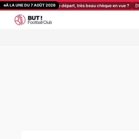
Aller
À LA UNE DU 7 AOÛT 2026
un attaquant sur le départ, très beau chèque en vue ?
[17:30]
Prono
au
contenu