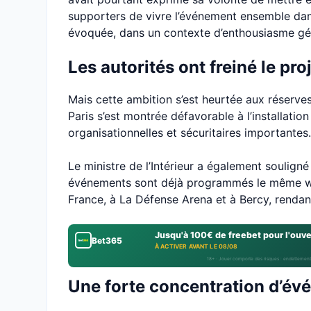
supporters de vivre l’événement ensemble dans 
évoquée, dans un contexte d’enthousiasme géné
Les autorités ont freiné le pro
Mais cette ambition s’est heurtée aux réserves
Paris s’est montrée défavorable à l’installation
organisationnelles et sécuritaires importantes.
Le ministre de l’Intérieur a également soulign
événements sont déjà programmés le même w
France, à La Défense Arena et à Bercy, rendant
Jusqu'à 100€ de freebet pour l'ouv
Bet365
À ACTIVER AVANT LE 08/08
18+ · Jouer comporte des risques : endettement
Une forte concentration d’év