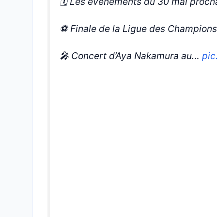
🗓️ Les événements du 30 mai procha
⚽️ Finale de la Ligue des Champions
🎤 Concert d’Aya Nakamura au…
pic