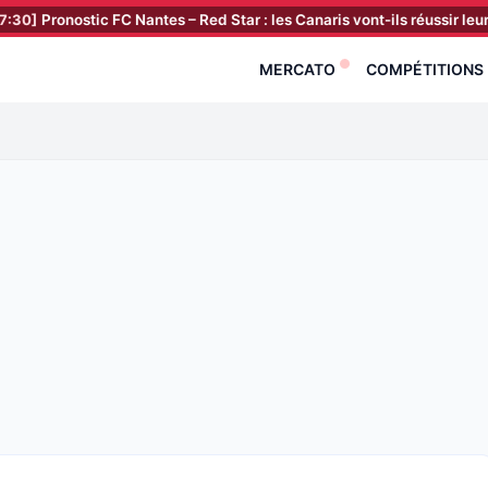
stic FC Nantes – Red Star : les Canaris vont-ils réussir leur retour en L
MERCATO
COMPÉTITIONS