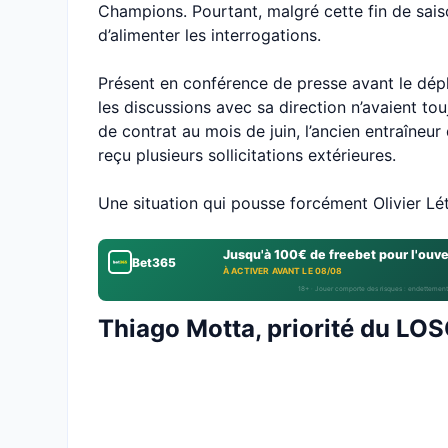
Champions. Pourtant, malgré cette fin de saiso
d’alimenter les interrogations.
Présent en conférence de presse avant le dépl
les discussions avec sa direction n’avaient to
de contrat au mois de juin, l’ancien entraîne
reçu plusieurs sollicitations extérieures.
Une situation qui pousse forcément Olivier Lét
Jusqu'à 100€ de freebet pour l'ouv
Bet365
À ACTIVER AVANT LE 08/08
18+ · Jouer comporte des risques : endettement
Thiago Motta, priorité du LO