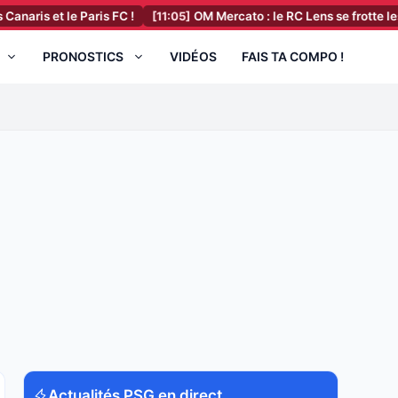
le Paris FC !
[11:05]
OM Mercato : le RC Lens se frotte les mains po
PRONOSTICS
VIDÉOS
FAIS TA COMPO !
Actualités PSG en direct