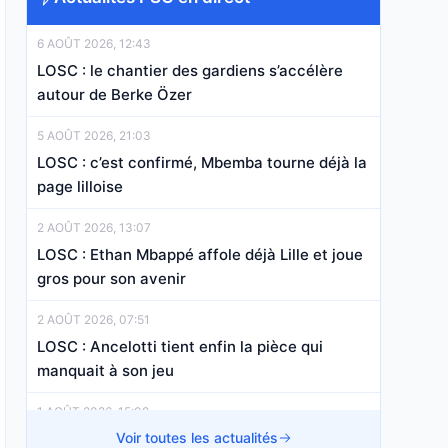
6 AOÛT 2026, 12:43
LOSC : le chantier des gardiens s’accélère
autour de Berke Özer
5 AOÛT 2026, 21:03
LOSC : c’est confirmé, Mbemba tourne déjà la
page lilloise
2 AOÛT 2026, 13:07
LOSC : Ethan Mbappé affole déjà Lille et joue
gros pour son avenir
2 AOÛT 2026, 07:51
LOSC : Ancelotti tient enfin la pièce qui
manquait à son jeu
1 AOÛT 2026, 15:08
LOSC : le couperet est tombé pour un jeune
Voir toutes les actualités