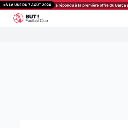
Aller
À LA UNE DU 7 AOÛT 2026
: Manchester City a répondu à la première offre du Barça pour Rodri
au
contenu