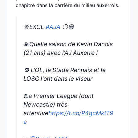
chapitre dans la carrière du milieu auxerrois.
🚨EXCL
#AJA
⚪️🔵
💫Quelle saison de Kevin Danois
(21 ans) avec l'AJ Auxerre !
🔁 L'OL, le Stade Rennais et le
LOSC l'ont dans le viseur
❗️La Premier League (dont
Newcastle) très
attentive
https://t.co/P4gcMktT9
e