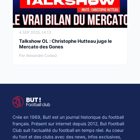
4 SEP 2025, 14:13
Talkshow OL : Christophe Hutteau juge le
Mercato des Gones
Par Alexandre Corboz
Crée en 1969, But! est un journal historique du football
français. Présent sur internet depuis 2012, But Football
Club suit l'actualité du football en temps réel. Au coeur
du foot et des clubs avec des news, infos exclusives,