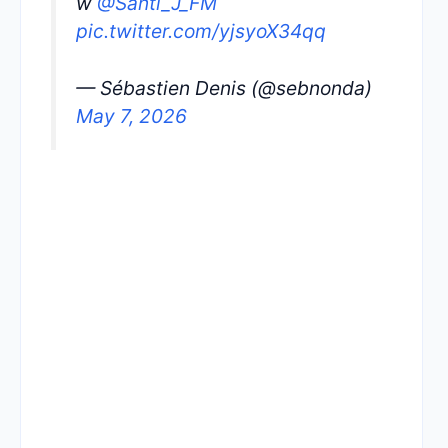
w
@Santi_J_FM
pic.twitter.com/yjsyoX34qq
— Sébastien Denis (@sebnonda)
May 7, 2026