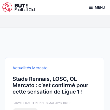
Aller
MENU
au
contenu
Actualités Mercato
Stade Rennais, LOSC, OL
Mercato : c’est confirmé pour
cette sensation de Ligue 1 !
PAR
WILLIAM TERTRIN
- 8 MAI 2026, 06:00