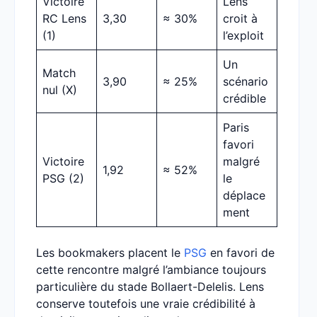
Victoire
Lens
RC Lens
3,30
≈ 30%
croit à
(1)
l’exploit
Un
Match
3,90
≈ 25%
scénario
nul (X)
crédible
Paris
favori
Victoire
malgré
1,92
≈ 52%
PSG (2)
le
déplace
ment
Les bookmakers placent le
PSG
en favori de
cette rencontre malgré l’ambiance toujours
particulière du stade Bollaert-Delelis. Lens
conserve toutefois une vraie crédibilité à