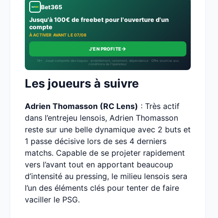
Bet365
Jusqu'à 100€ de freebet pour l'ouverture d'un
compte
À ACTIVER AVANT LE 07/08
→
J'EN PROFITE
18+ · Jouer comporte des risques : endettement, isolement, dépendance · Offre soumise aux
conditions de l’opérateur.
Les joueurs à suivre
Adrien Thomasson (RC Lens)
: Très actif
dans l’entrejeu lensois, Adrien Thomasson
reste sur une belle dynamique avec 2 buts et
1 passe décisive lors de ses 4 derniers
matchs. Capable de se projeter rapidement
vers l’avant tout en apportant beaucoup
d’intensité au pressing, le milieu lensois sera
l’un des éléments clés pour tenter de faire
vaciller le PSG.