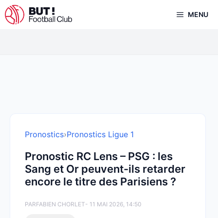
Aller
MENU
au
contenu
Pronostics
›
Pronostics Ligue 1
Pronostic RC Lens – PSG : les
Sang et Or peuvent-ils retarder
encore le titre des Parisiens ?
PAR
FABIEN CHORLET
- 11 MAI 2026, 14:50