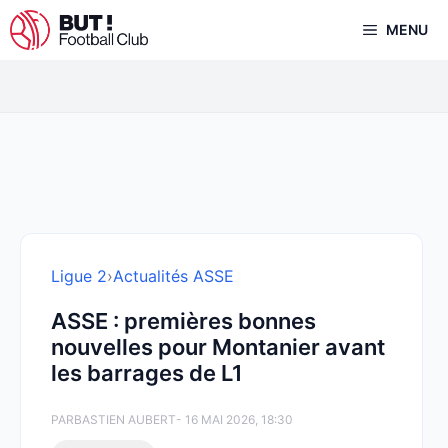
Aller
MENU
au
contenu
Ligue 2
›
Actualités ASSE
ASSE : premières bonnes
nouvelles pour Montanier avant
les barrages de L1
PAR
BASTIEN AUBERT
- 16 MAI 2026, 18:30