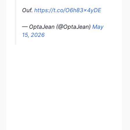
Ouf.
https://t.co/O6h83x4yDE
— OptaJean (@OptaJean)
May
15, 2026