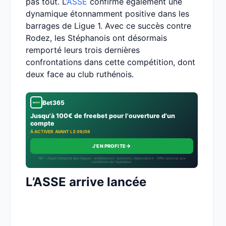
pas tout. L’
ASSE
confirme également une
dynamique étonnamment positive dans les
barrages de Ligue 1. Avec ce succès contre
Rodez, les Stéphanois ont désormais
remporté leurs trois dernières
confrontations dans cette compétition, dont
deux face au club ruthénois.
Bet365
Jusqu'à 100€ de freebet pour l'ouverture d'un
compte
À ACTIVER AVANT LE 09/08
→
J'EN PROFITE
18+ · Jouer comporte des risques : endettement, isolement, dépendance · Offre soumise aux
conditions de l’opérateur.
L’ASSE arrive lancée