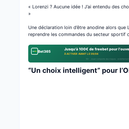
« Lorenzi ? Aucune idée ! J’ai entendu des choses
»
Une déclaration loin d’être anodine alors que
reprendre les commandes du secteur sportif 
Jusqu'à 100€ de freebet pour l'ouv
Bet365
À ACTIVER AVANT LE 09/08
18+ · Jouer comporte des risques : endettement
“Un choix intelligent” pour l’