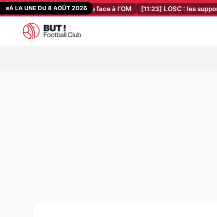
Aller
À LA UNE DU 8 AOÛT 2026
re la porte et assume face à l’OM
[11:23]
LOSC : les supporters de 
au
contenu