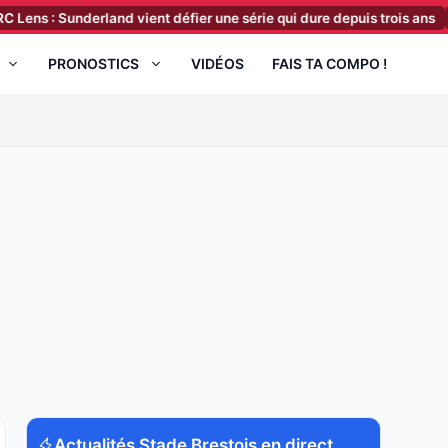
Sunderland vient défier une série qui dure depuis trois ans
[10:43]
PRONOSTICS
VIDÉOS
FAIS TA COMPO !
Actualités Stade Brestois en direct