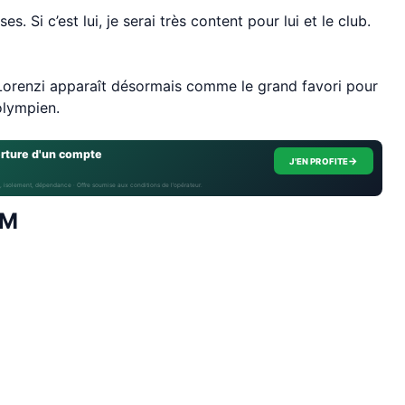
. Si c’est lui, je serai très content pour lui et le club.
 Lorenzi apparaît désormais comme le grand favori pour
olympien.
erture d'un compte
→
J'EN PROFITE
, isolement, dépendance · Offre soumise aux conditions de l’opérateur.
OM